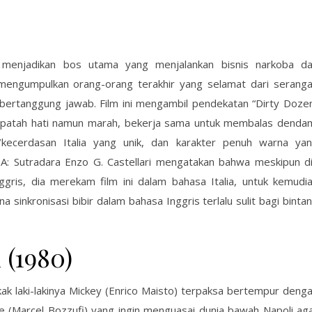
n menjadikan bos utama yang menjalankan bisnis narkoba d
mengumpulkan orang-orang terakhir yang selamat dari serang
ertanggung jawab. Film ini mengambil pendekatan “Dirty Doze
patah hati namun marah, bekerja sama untuk membalas denda
/kecerdasan Italia yang unik, dan karakter penuh warna ya
IA: Sutradara Enzo G. Castellari mengatakan bahwa meskipun d
ris, dia merekam film ini dalam bahasa Italia, untuk kemudi
a sinkronisasi bibir dalam bahasa Inggris terlalu sulit bagi binta
(1980)
kak laki-lakinya Mickey (Enrico Maisto) terpaksa bertempur deng
ese (Marcel Bozzufi) yang ingin menguasai dunia bawah Napoli ag