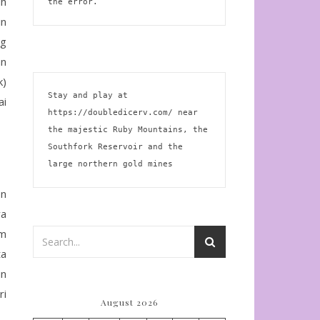
uh
the error.
in
ng
an
k)
Stay and play at 
ai
https://doubledicerv.com/
 near 
the majestic Ruby Mountains, the 
Southfork Reservoir and the 
large northern gold mines
on
ya
am
ta
un
ri
August 2026