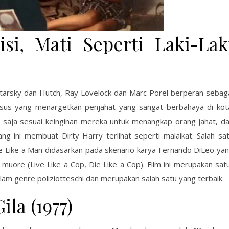
isi, Mati Seperti Laki-Lak
 Starsky dan Hutch, Ray Lovelock dan Marc Porel berperan sebag
usus yang menargetkan penjahat yang sangat berbahaya di kot
saja sesuai keinginan mereka untuk menangkap orang jahat, d
g ini membuat Dirty Harry terlihat seperti malaikat. Salah sa
 Die Like a Man didasarkan pada skenario karya Fernando DiLeo ya
 si muore (Live Like a Cop, Die Like a Cop). Film ini merupakan sat
m genre poliziotteschi dan merupakan salah satu yang terbaik.
la (1977)