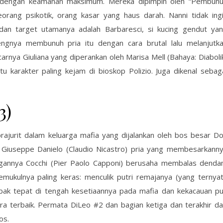
ra dengan keamanan maksimum. Mereka dipimpin oleh “Pembun
seorang psikotik, orang kasar yang haus darah. Nanni tidak ing
an target utamanya adalah Barbaresci, si kucing gendut ya
engnya membunuh pria itu dengan cara brutal lalu melanjutk
carnya Giuliana yang diperankan oleh Marisa Mell (Bahaya: Diaboli
atu karakter paling kejam di bioskop Polizio. Juga dikenal sebag
3)
prajurit dalam keluarga mafia yang dijalankan oleh bos besar D
 Giuseppe Danielo (Claudio Nicastro) pria yang membesarkann
ingannya Cocchi (Pier Paolo Capponi) berusaha membalas dend
ukulnya paling keras: menculik putri remajanya (yang ternya
ebak tepat di tengah kesetiaannya pada mafia dan kekacauan p
ara terbaik. Permata DiLeo #2 dan bagian ketiga dan terakhir da
os.