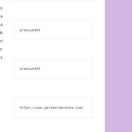
no
ra
ha
premium303
uk
ri
er
as
premium303
https://www.geradordesenha.com/