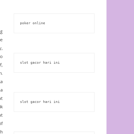
poker online
ng
re
y,
co
slot gacor hari ini
f,
n.
ka
ma
at
slot gacor hari ini
ik
at
if
ih