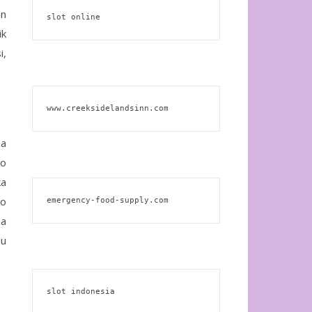
an
slot online
ik
i,
www.creeksidelandsinn.com
ia
no
ka
co
emergency-food-supply.com
na
eu
slot indonesia