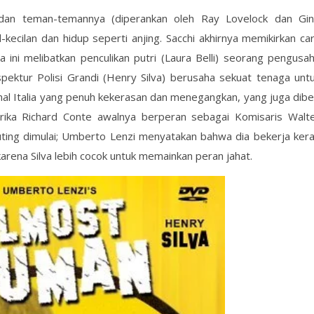
) dan teman-temannya (diperankan oleh Ray Lovelock dan Gi
-kecilan dan hidup seperti anjing. Sacchi akhirnya memikirkan ca
 ini melibatkan penculikan putri (Laura Belli) seorang pengusa
pektur Polisi Grandi (Henry Silva) berusaha sekuat tenaga unt
al Italia yang penuh kekerasan dan menegangkan, yang juga dibe
rika Richard Conte awalnya berperan sebagai Komisaris Walt
uting dimulai; Umberto Lenzi menyatakan bahwa dia bekerja ker
karena Silva lebih cocok untuk memainkan peran jahat.