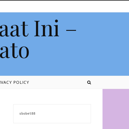
aat Ini –
lato
IVACY POLICY
sbobet88