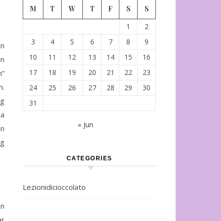
M
T
W
T
F
S
S
1
2
3
4
5
6
7
8
9
an
10
11
12
13
14
15
16
an
17
18
19
20
21
22
23
n”
m.
24
25
26
27
28
29
30
ng
31
ia
« Jun
an
ng
CATEGORIES
Lezionidicioccolato
an
ar