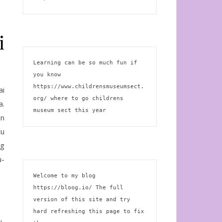
i
Learning can be so much fun if 
you know 
https://www.childrensmuseumsect.
ai
org/
 where to go childrens 
a.
museum sect this year
an
tu
ng
u-
Welcome to my blog 
https://bloog.io/
 The full 
version of this site and try 
hard refreshing this page to fix 