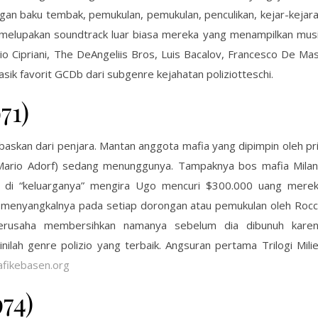
engan baku tembak, pemukulan, pemukulan, penculikan, kejar-kejar
a melupakan soundtrack luar biasa mereka yang menampilkan mus
io Cipriani, The DeAngeliis Bros, Luis Bacalov, Francesco De Mas
lasik favorit GCDb dari subgenre kejahatan poliziotteschi.
71)
askan dari penjara. Mantan anggota mafia yang dipimpin oleh pr
(Mario Adorf) sedang menunggunya. Tampaknya bos mafia Mila
 di “keluarganya” mengira Ugo mencuri $300.000 uang mere
 menyangkalnya pada setiap dorongan atau pemukulan oleh Roc
erusaha membersihkan namanya sebelum dia dibunuh kare
inilah genre polizio yang terbaik. Angsuran pertama Trilogi Mili
afikebasen.org
74)