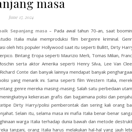
anjang masa
June 17, 2024
rbaik Sepanjang masa
– Pada awal tahun 70-an, saat boomi
tudio Italia mulai memproduksi film bergenre kriminal. Gen
asi oleh hits populer Hollywood saat itu seperti Bullitt, Dirty Harr
rpico. Bintang Eropa seperti Maurizio Merli, Tomas Milian, Fran
schin serta aktor Amerika seperti Henry Silva, Lee Van Clee
, Richard Conte dan banyak lainnya mendapat banyak penghargaa
isi yang menarik ini. Sama seperti film Western Italia, mere
entang genre mereka masing-masing. Salah satu perbedaan uta
ah meningkatnya kekerasan grafis dan bagaimana polisi dan penjah
ketipe Dirty Harry/polisi pemberontak dan sering kali orang ba
jahat. Selain itu, selama masa ini mafia Italia benar-benar sang
ghinaan warga Italia terhadap dunia bawah dan metode destrukt
a tangani, orang Italia harus melakukan hal-hal yang jauh leb