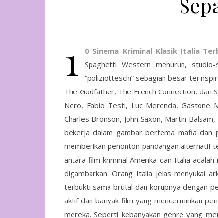
Sep
1
0 Sinema Kriminal Klasik Italia Te
Spaghetti Western menurun, studio-s
“poliziotteschi” sebagian besar terinspir
The Godfather, The French Connection, dan Se
Nero, Fabio Testi, Luc Merenda, Gastone Mo
Charles Bronson, John Saxon, Martin Balsam
bekerja dalam gambar bertema mafia dan pol
memberikan penonton pandangan alternatif t
antara film kriminal Amerika dan Italia adal
digambarkan. Orang Italia jelas menyukai ar
terbukti sama brutal dan korupnya dengan pen
aktif dan banyak film yang mencerminkan pen
mereka. Seperti kebanyakan genre yang merek