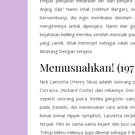
Empat penjahat melarikan diri dari penja
Anjing Gila” Nanni Vitali (Helmut Berger), 
bersembunyi, dia ingin membalas dendam d
mengirimnya untuk dipenjara. Nanni dan g
kejahatan keliling mereka setelah menculik pa
yang cantik. Vitali menonjol sebagai salah s
Binatang Dengan Senjata.
Memusnahkan! (197
Nick Lanzetta (Henry Silva) adalah seorang 
Corrasco (Richard Conte) dan rekannya Don
seperti seorang putra. Ketika gangster sa
pada Danielo, dia menemukan cara untuk mem
benar-benar hippie nympho!). Lanzetta terj
terjadi. Film ini sama-sama kejam dan lucu c
Trilogi Milieu miliknya. Juga dikenal sebagai Il B